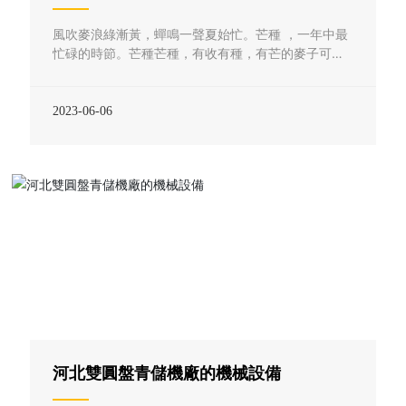
風吹麥浪綠漸黃，蟬鳴一聲夏始忙。芒種 ，一年中最
忙碌的時節。芒種芒種，有收有種，有芒的麥子可
收，有芒的稻子可種。芒種，注定是一個忙碌的節
氣， 忙著種下希望，忙著收獲幸福，勞動如此，
人生亦然。生命的豐厚來自于勞作，芒種不種，過后
2023-06-06
落空，萬事有付出方會有所收獲。6月6日，是二十四
節氣中的第九個節氣，也是夏季的第三個節氣——芒
種。
河北雙圓盤青儲機廠的機械設備