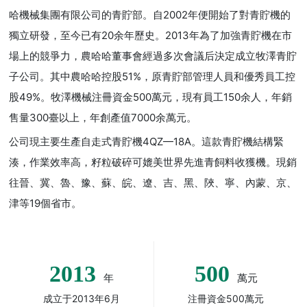
哈機械集團有限公司的青貯部。自2002年便開始了對青貯機的
獨立研發，至今已有20余年歷史。2013年為了加強青貯機在市
場上的競爭力，農哈哈董事會經過多次會議后決定成立牧澤青貯
子公司。其中農哈哈控股51%，原青貯部管理人員和優秀員工控
股49%。牧澤機械注冊資金500萬元，現有員工150余人，年銷
售量300臺以上，年創產值7000余萬元。
公司現主要生產自走式青貯機4QZ—18A。這款青貯機結構緊
湊，作業效率高，籽粒破碎可媲美世界先進青飼料收獲機。現銷
往晉、冀、魯、豫、蘇、皖、遼、吉、黑、陜、寧、內蒙、京、
津等19個省市。
2013
500
年
萬元
成立于2013年6月
注冊資金500萬元