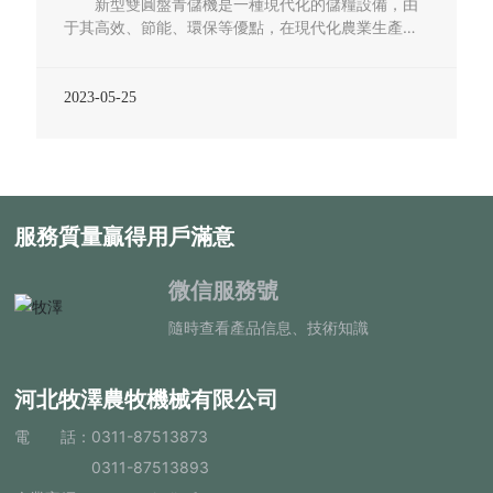
新型雙圓盤青儲機是一種現代化的儲糧設備，由
于其高效、節能、環保等優點，在現代化農業生產中
得到了廣泛應用。而新型雙圓盤青儲機的生產技術則
是保證其品質和性能的關鍵。 一、新型雙圓盤青
儲機的生產流程 新型雙圓盤青儲機的生產流程主
2023-05-25
要包括以下幾個步驟： 設計：在生產前，需要進
行設計，包括結構設計、電氣設計、控制系統設計
等。設計要符合國家相關標準，并根據客戶需求進行
定制。 材料采購：采購符合國家標準的材料，包
括鋼材、電子元件、傳動裝置等。 切割和焊接：
服務質量贏得用戶滿意
通過切割機和焊接機將鋼材切割成所需尺寸并進行焊
接組裝。 表面處理：對焊接好的鋼材進行砂輪打
磨和防銹處理。 組裝和調試：對焊接好的部件進
微信服務號
行組裝，安裝電子元件、傳動裝置、控制系統等，并
隨時查看產品信息、技術知識
進行調試，確保設備符合相關標準和客戶需求。
質檢和包裝：對生產好的設備進行質量檢測和包裝，
確保設備運輸和使用過程中不受損壞。 二、新型
河北牧澤農牧機械有限公司
雙圓盤青儲機的生產技
電 話：
0311-87513873
0311-87513893